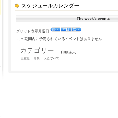
スケジュールカレンダー
The week's events
前へ
本日
次へ
グリッド
表示
月
週
日
この期間内に予定されているイベントはありません
カテゴリー
印刷
表示
三重北
名張
大垣
すべて