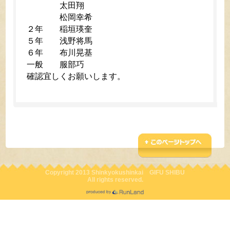
太田翔
松岡幸希
２年 稲垣瑛奎
５年 浅野将馬
６年 布川晃基
一般 服部巧
確認宜しくお願いします。
Copyright 2013 Shinkyokushinkai GIFU SHIBU
All rights reserved.