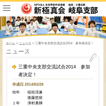
toggle
navigation
ホーム
>
ニュース
> 三重中央支部交流試合2014 参加者決定！
ニュース
三重中央支部交流試合2014 参加
者決定！
作成日 2014/02/26
幼年 稲垣滉兼
後藤悠留
１年 津村勇輝