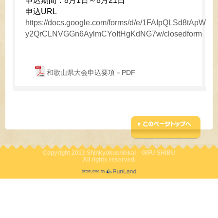
申込期間：8月1日～8月21日
申込URL
https://docs.google.com/forms/d/e/1FAIpQLSd8tApW
y2QrCLNVGGn6AylmCYoItHgKdNG7w/closedform
和歌山県大会申込要項－PDF
Copyright 2013 Shinkyokushinkai GIFU SHIBU
All rights reserved.