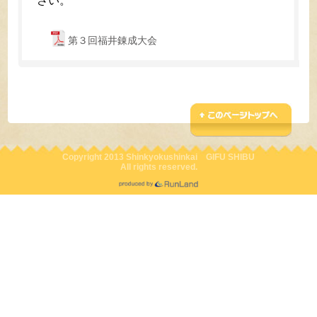
さい。
第３回福井錬成大会
Copyright 2013 Shinkyokushinkai GIFU SHIBU
All rights reserved.