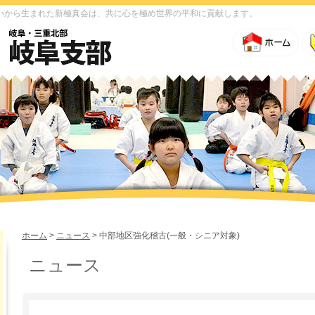
いから生まれた新極真会は、共に心を極め世界の平和に貢献します。
ホーム
>
ニュース
> 中部地区強化稽古(一般・シニア対象)
ニュース