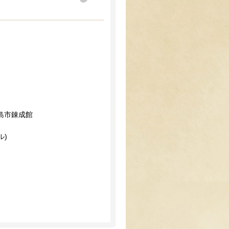
津島市錬成館
ル)