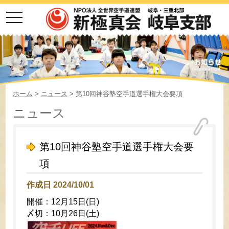
toggle
navigation
ホーム
>
ニュース
> 第10回神谷塾空手道選手権大会要項
ニュース
第10回神谷塾空手道選手権大会要
項
作成日 2024/10/01
開催：12月15日(日)
〆切：10月26日(土)