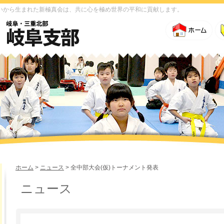
いから生まれた新極真会は、共に心を極め世界の平和に貢献します。
ホーム
>
ニュース
> 全中部大会(仮)トーナメント発表
ニュース