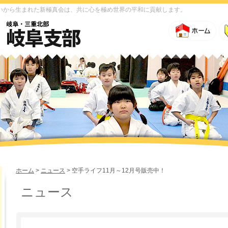
いから生まれた新極真会は、共に心を極め世界の平和に貢献します。
ホーム
>
ニュース
> 空手ライフ11月～12月号販売中！
ニュース