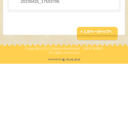
20230425_17593706
Copyright 2013 Shinkyokushinkai GIFU SHIBU
All rights reserved.