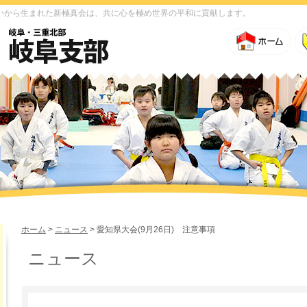
いから生まれた新極真会は、共に心を極め世界の平和に貢献します。
ホーム
>
ニュース
> 愛知県大会(9月26日) 注意事項
ニュース