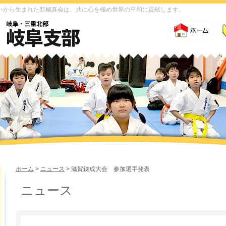
いから生まれた新極真会は、共に心を極め世界の平和に貢献します。
ホーム
>
ニュース
> 滋賀錬成大会 参加選手発表
ニュース