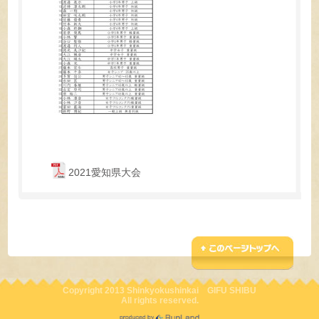
2021愛知県大会
Copyright 2013 Shinkyokushinkai GIFU SHIBU
All rights reserved.