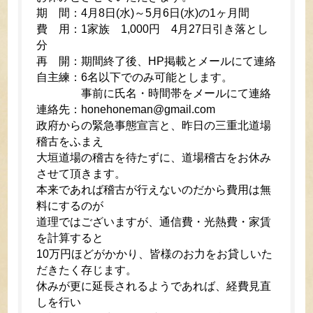
期 間：4月8日(水)～5月6日(水)の1ヶ月間
費 用：1家族 1,000円 4月27日引き落とし
分
再 開：期間終了後、HP掲載とメールにて連絡
自主練：6名以下でのみ可能とします。
事前に氏名・時間帯をメールにて連絡
連絡先：honehoneman@gmail.com
政府からの緊急事態宣言と、昨日の三重北道場
稽古をふまえ
大垣道場の稽古を待たずに、道場稽古をお休み
させて頂きます。
本来であれば稽古が行えないのだから費用は無
料にするのが
道理ではございますが、通信費・光熱費・家賃
を計算すると
10万円ほどがかかり、皆様のお力をお貸しいた
だきたく存じます。
休みが更に延長されるようであれば、経費見直
しを行い