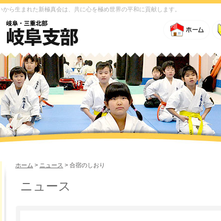
いから生まれた新極真会は、共に心を極め世界の平和に貢献します。
ホーム
>
ニュース
> 合宿のしおり
ニュース