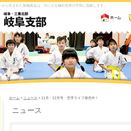
いから生まれた新極真会は、共に心を極め世界の平和に貢献します。
ホーム
>
ニュース
> 11月・12月号 空手ライフ発売中！
ニュース