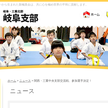
いから生まれた新極真会は、共に心を極め世界の平和に貢献します。
ホーム
>
ニュース
> 関西・三重中央支部交流戦、参加選手決定！
ニュース