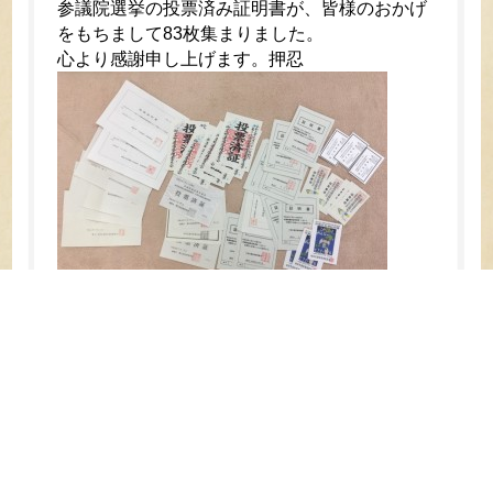
参議院選挙の投票済み証明書が、皆様のおかげ
をもちまして83枚集まりました。
心より感謝申し上げます。押忍
51 / 88
« 先
頭
«
...
10
20
30
...
49
50
51
52
53
...
60
後 »