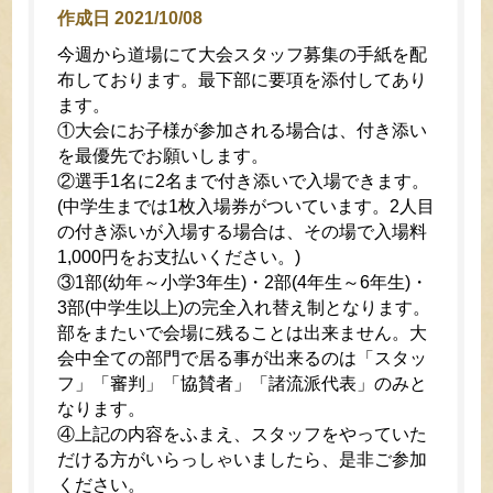
作成日 2021/10/08
今週から道場にて大会スタッフ募集の手紙を配
布しております。最下部に要項を添付してあり
ます。
①大会にお子様が参加される場合は、付き添い
を最優先でお願いします。
②選手1名に2名まで付き添いで入場できます。
(中学生までは1枚入場券がついています。2人目
の付き添いが入場する場合は、その場で入場料
1,000円をお支払いください。)
③1部(幼年～小学3年生)・2部(4年生～6年生)・
3部(中学生以上)の完全入れ替え制となります。
部をまたいで会場に残ることは出来ません。大
会中全ての部門で居る事が出来るのは「スタッ
フ」「審判」「協賛者」「諸流派代表」のみと
なります。
④上記の内容をふまえ、スタッフをやっていた
だける方がいらっしゃいましたら、是非ご参加
ください。