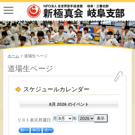
toggle
navigation
ホーム
> 道場生ページ
道場生ページ
スケジュールカレンダー
8月 2026 のイベント
月
年
リスト
表示
月
週
日
前へ
本日
次へ