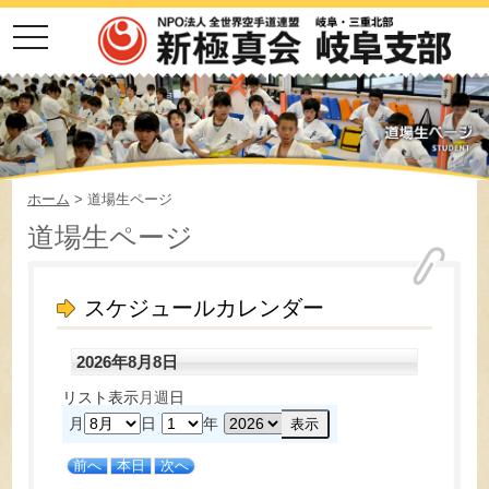
toggle
navigation
ホーム
> 道場生ページ
道場生ページ
スケジュールカレンダー
2026年8月8日
リスト
表示
月
週
日
月
日
年
前へ
本日
次へ