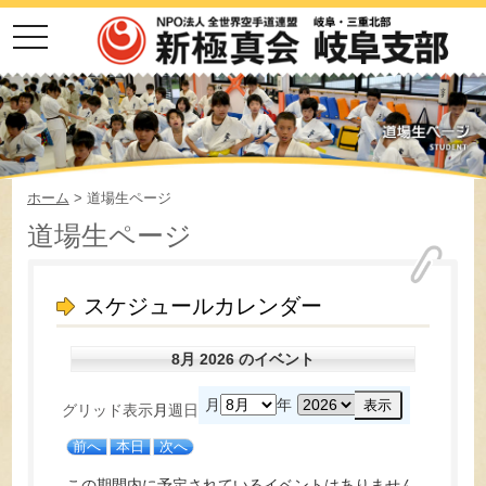
toggle
navigation
ホーム
> 道場生ページ
道場生ページ
スケジュールカレンダー
8月 2026 のイベント
月
年
グリッド
表示
月
週
日
前へ
本日
次へ
この期間内に予定されているイベントはありません