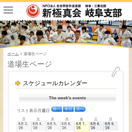
toggle
navigation
ホーム
> 道場生ページ
道場生ページ
スケジュールカレンダー
The week's events
前へ
本日
次へ
リスト
表示
月
週
日
月
火
水
木
金
土
日
月
火
水
木
金
土
日
曜
曜
曜
曜
曜
曜
曜
8月 3,
8月 4,
8月 5,
8月 6,
8月 7,
8月 8,
8月 9,
日
日
日
日
日
日
日
2026
2026
2026
2026
2026
2026
2026
'26
'26
'26
'26
'26
'26
'26