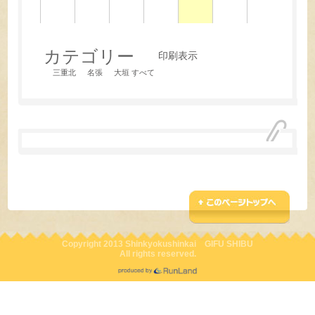
年
年
年
年
年
年
年
8
8
8
8
8
8
8
月
月
月
月
月
月
月
3
4
5
6
7
8
9
日
日
日
日
日
日
日
カテゴリー
印刷
表示
三重北
名張
大垣
すべて
Copyright 2013 Shinkyokushinkai GIFU SHIBU
All rights reserved.