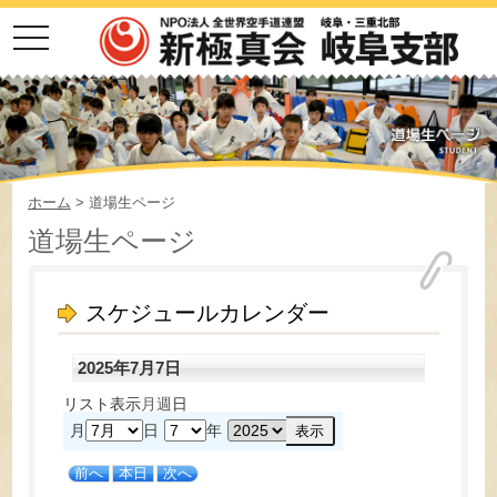
toggle
navigation
ホーム
> 道場生ページ
道場生ページ
スケジュールカレンダー
2025年7月7日
リスト
表示
月
週
日
月
日
年
前へ
本日
次へ