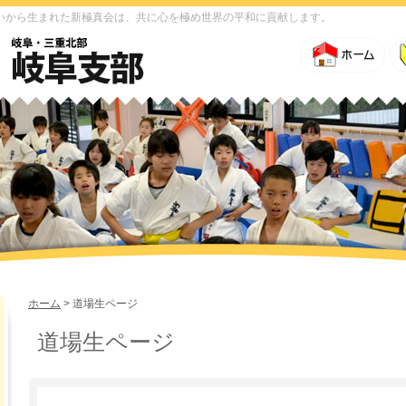
いから生まれた新極真会は、共に心を極め世界の平和に貢献します。
ホーム
> 道場生ページ
道場生ページ