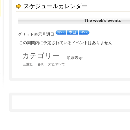
スケジュールカレンダー
The week's events
前へ
本日
次へ
グリッド
表示
月
週
日
この期間内に予定されているイベントはありません
カテゴリー
印刷
表示
三重北
名張
大垣
すべて