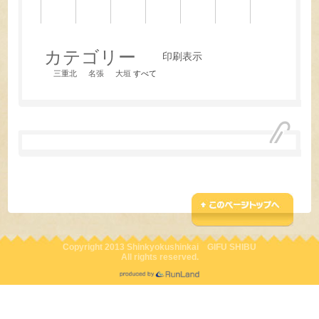
年
年
年
年
年
年
年
6
6
6
6
6
6
6
月
月
月
月
月
月
月
8
9
10
11
12
13
14
日
日
日
日
日
日
日
カテゴリー
印刷
表示
三重北
名張
大垣
すべて
Copyright 2013 Shinkyokushinkai GIFU SHIBU
All rights reserved.