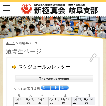
toggle
navigation
ホーム
> 道場生ページ
道場生ページ
スケジュールカレンダー
The week's events
前へ
本日
次へ
リスト
表示
月
週
日
月
火
水
木
金
土
日
月
火
水
木
金
土
日
曜
曜
曜
曜
曜
曜
曜
6月 8,
6月 9,
6月 10,
6月 11,
6月 12,
6月 13,
6月 14,
日
日
日
日
日
日
日
2026
2026
2026
2026
2026
2026
2026
'26
'26
'26
'26
'26
'26
'26