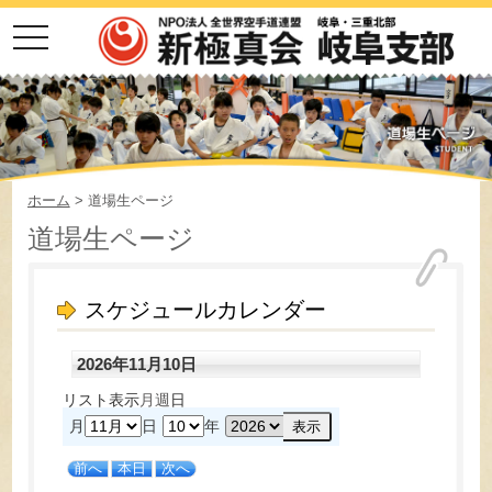
toggle
navigation
ホーム
> 道場生ページ
道場生ページ
スケジュールカレンダー
2026年11月10日
リスト
表示
月
週
日
月
日
年
前へ
本日
次へ