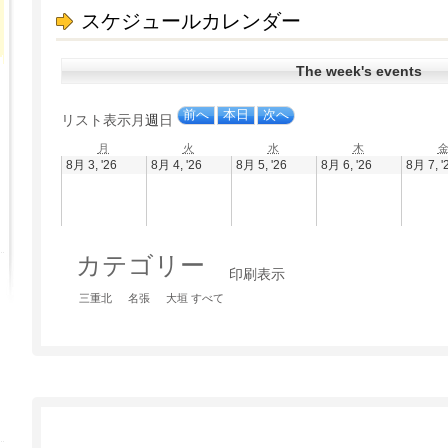
スケジュールカレンダー
The week's events
前へ
本日
次へ
リスト
表示
月
週
日
月
火
水
木
月
火
水
木
曜
曜
曜
曜
2026
2026
2026
2026
8月 3, '26
8月 4, '26
8月 5, '26
8月 6, '26
8月 7, '
日
日
日
日
年
年
年
年
8
8
8
8
月
月
月
月
3
4
5
6
日
日
日
日
カテゴリー
印刷
表示
三重北
名張
大垣
すべて