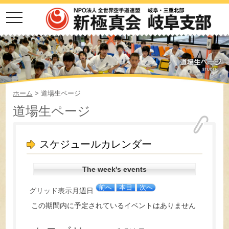
toggle
navigation
ホーム
> 道場生ページ
道場生ページ
スケジュールカレンダー
The week's events
前へ
本日
次へ
グリッド
表示
月
週
日
この期間内に予定されているイベントはありません